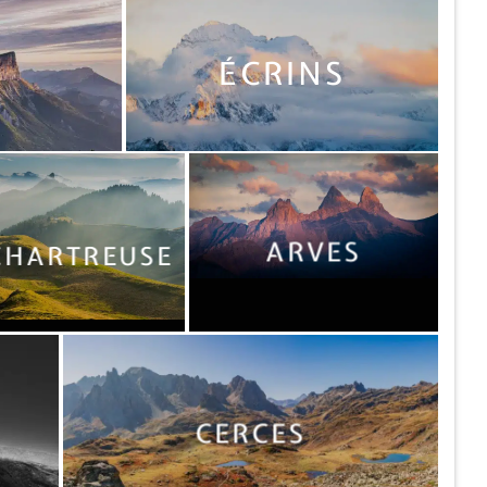
ÉCRINS
ARVES
CHARTREUSE
CERCES