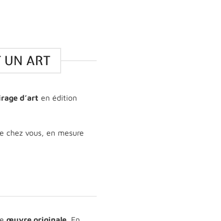
 UN ART
irage d’art
en édition
de chez vous, en mesure
ne
œuvre originale
. En