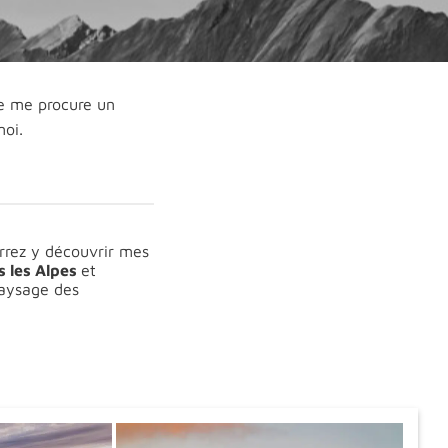
le me procure un
moi.
rez y découvrir mes
s les Alpes
et
paysage des