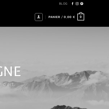
BLOG
0
PANIER /
0,00
€
GNE
 d'art.