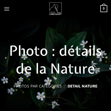
Passer
0
au
contenu
Photo : détails
de la Nature
PHOTOS PAR CATÉGORIES
/
DETAIL NATURE