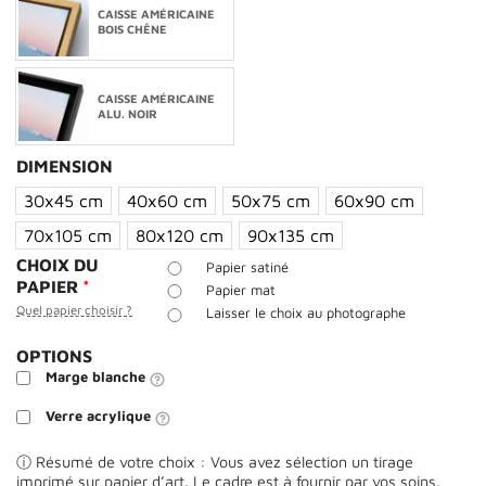
CAISSE AMÉRICAINE
BOIS CHÊNE
CAISSE AMÉRICAINE
ALU. NOIR
DIMENSION
30x45 cm
40x60 cm
50x75 cm
60x90 cm
70x105 cm
80x120 cm
90x135 cm
CHOIX DU
Papier satiné
PAPIER
*
Papier mat
Quel papier choisir ?
Laisser le choix au photographe
OPTIONS
Marge blanche
Verre acrylique
ⓘ Résumé de votre choix : Vous avez sélection un tirage
imprimé sur papier d’art. Le cadre est à fournir par vos soins.