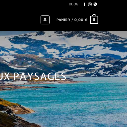
BLOG
0
PANIER /
0,00
€
AUX PAYSAGES