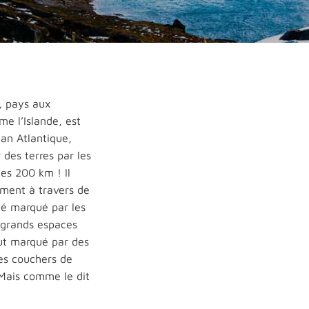
, pays aux
e l’Islande, est
éan Atlantique,
r des terres par les
les 200 km ! Il
ement à travers de
té marqué par les
 grands espaces
ut marqué par des
es couchers de
! Mais comme le dit