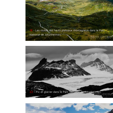
18
- Les routes des hauts plateaux montagneux dans le Parc
National de Jotunheimen.
22
- Pic et glacier dans le Parc National de Jotunheimen.