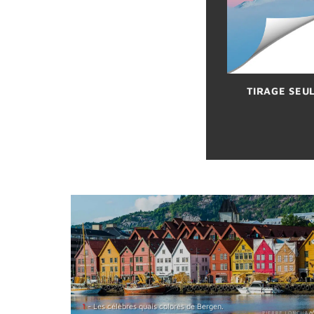
TIRAGE SEU
1
- Les célèbres quais colorés de Bergen.