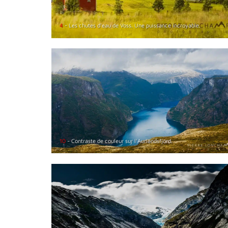
4
- Les chutes d'eau de Voss. Une puissance incroyable.
10
- Contraste de couleur sur l'Aurlandsfjord.