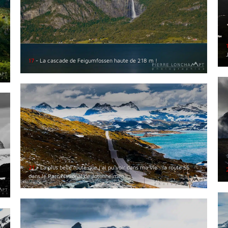
17
- La cascade de Feigumfossen haute de 218 m !
21
- La plus belle route que j'ai pu voir dans ma vie : la route 55
dans le Parc National de Jotunheimen.