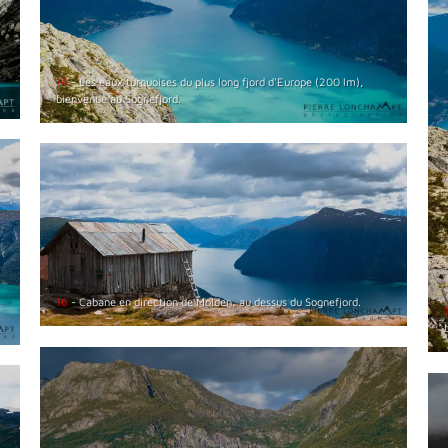
14
- Les eaux turquoises du plus long fjord d'Europe (200 lm),
bienvenue au Sognefjord.
16
- Cabane en direction de Molden, au dessus du Sognefjord.