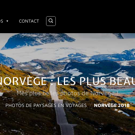
OS
CONTACT
ORVÈGE : LES PLUS BE
Mes plus belles photos de Norvège !
PHOTOS DE PAYSAGES EN VOYAGES
/
NORVÈGE 2018