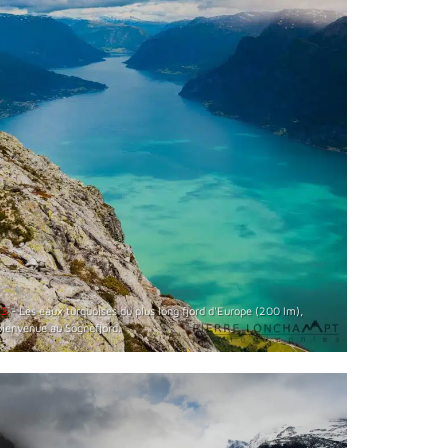
13
- Les eaux turquoises du plus long fjord d'Europe (200 lm),
bienvenue au Sognefjord.