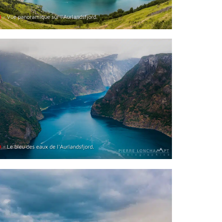
8
- Vue panoramique sur l'Aurlandsfjord.
9
- Le bleu des eaux de l'Aurlandsfjord.