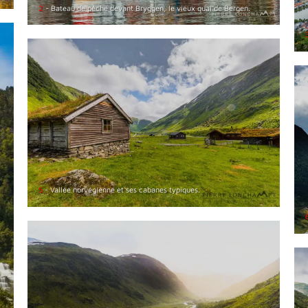
2
- Bateau de pêche devant Bryggen, le vieux quai de Bergen.
5
- Vallée norvégienne et ses cabanes typiques.