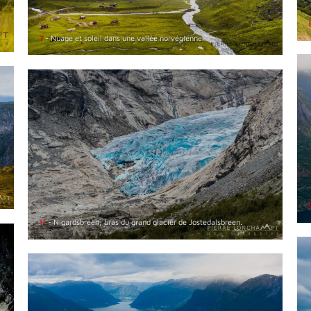
7
- Nuage et soleil dans une vallée norvégienne.
11
- Nigardsbreen, bras du grand glacier de Jostedalsbreen.