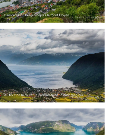
3
- Panorama du Bergen depuis le Mont Floyen.
6
- Au bout de la route, le premier fjord. Instant magique.