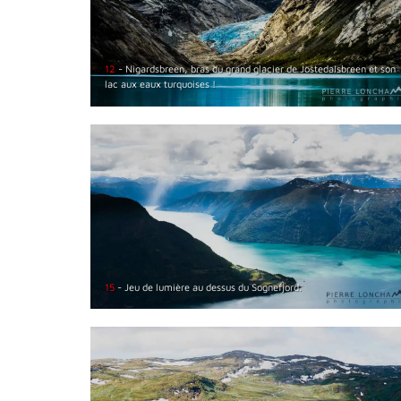
12
- Nigardsbreen, bras du grand glacier de Jostedalsbreen et son
lac aux eaux turquoises !
15
- Jeu de lumière au dessus du Sognefjord.