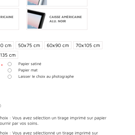
ÉRICAINE
CAISSE AMÉRICAINE
E
ALU. NOIR
60 cm
50x75 cm
60x90 cm
70x105 cm
135 cm
Papier satiné
R
*
Papier mat
Laisser le choix au photographe
oix : Vous avez sélection un tirage imprimé sur papier
fournir par vos soins.
oix : Vous avez sélectionné un tirage imprimé sur