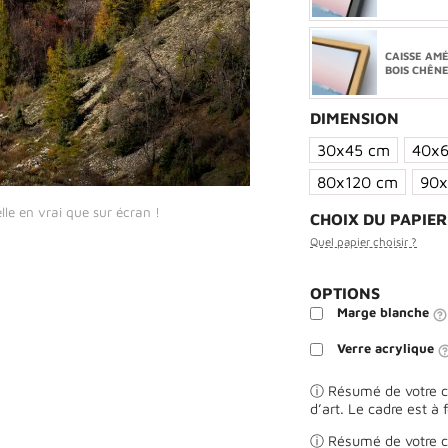
CAISSE AM
BOIS CHÊN
DIMENSION
30x45 cm
40x
80x120 cm
90x
lle en vrai que sur écran !
CHOIX DU PAPIE
Quel papier choisir ?
OPTIONS
Marge blanche
Verre acrylique
ⓘ Résumé de votre ch
d’art. Le cadre est à 
ⓘ Résumé de votre ch