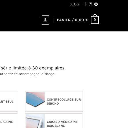
BLOG
0
PANIER /
0,00
€
 série limitée à 30 exemplaires
authenticité accompagne le tirage.
CONTRECOLLAGE SUR
ART SEUL
DIBOND
ÉRICAINE
CAISSE AMÉRICAINE
BOIS BLANC