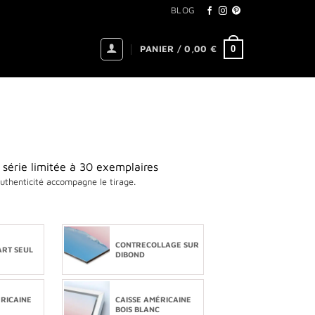
BLOG
0
PANIER /
0,00
€
 série limitée à 30 exemplaires
authenticité accompagne le tirage.
CONTRECOLLAGE SUR
ART SEUL
DIBOND
ÉRICAINE
CAISSE AMÉRICAINE
BOIS BLANC