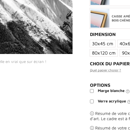
CAISSE AM
BOIS CHÊN
DIMENSION
30x45 cm
40x
80x120 cm
90x
lle en vrai que sur écran !
CHOIX DU PAPIE
Quel papier choisir ?
OPTIONS
Marge blanche
Verre acrylique
ⓘ Résumé de votre ch
d’art. Le cadre est à 
ⓘ Résumé de votre ch