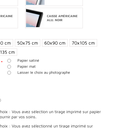
ÉRICAINE
CAISSE AMÉRICAINE
E
ALU. NOIR
60 cm
50x75 cm
60x90 cm
70x105 cm
135 cm
Papier satiné
R
*
Papier mat
Laisser le choix au photographe
oix : Vous avez sélection un tirage imprimé sur papier
fournir par vos soins.
oix : Vous avez sélectionné un tirage imprimé sur