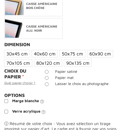
CAISSE AMÉRICAINE
BOIS CHÊNE
CAISSE AMÉRICAINE
ALU. NOIR
DIMENSION
30x45 cm
40x60 cm
50x75 cm
60x90 cm
70x105 cm
80x120 cm
90x135 cm
CHOIX DU
Papier satiné
PAPIER
*
Papier mat
Quel papier choisir ?
Laisser le choix au photographe
OPTIONS
Marge blanche
Verre acrylique
ⓘ Résumé de votre choix : Vous avez sélection un tirage
imprimé sur papier d’art. Le cadre est à fournir par vos soins.