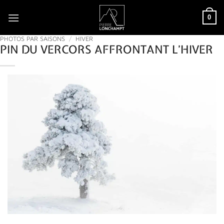
Passer
0
au
contenu
PHOTOS PAR SAISONS
/
HIVER
PIN DU VERCORS AFFRONTANT L’HIVER