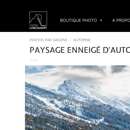
Passer
au
contenu
BOUTIQUE PHOTO
A PROP
PHOTOS PAR SAISONS
/
AUTOMNE
PAYSAGE ENNEIGÉ D’AUT