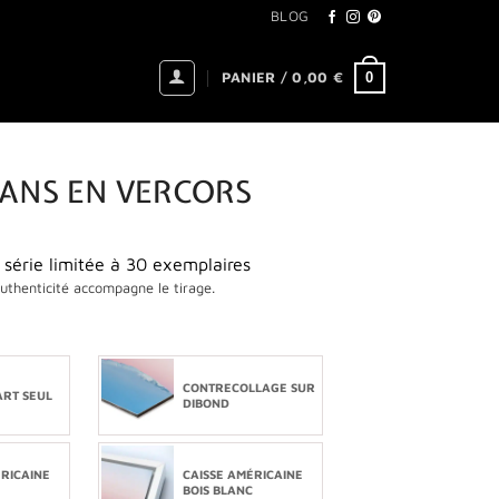
BLOG
0
PANIER /
0,00
€
ANS EN VERCORS
 série limitée à 30 exemplaires
authenticité accompagne le tirage.
CONTRECOLLAGE SUR
ART SEUL
DIBOND
ÉRICAINE
CAISSE AMÉRICAINE
BOIS BLANC