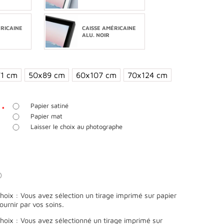
ÉRICAINE
CAISSE AMÉRICAINE
E
ALU. NOIR
1 cm
50x89 cm
60x107 cm
70x124 cm
Papier satiné
R
*
Papier mat
Laisser le choix au photographe
oix : Vous avez sélection un tirage imprimé sur papier
fournir par vos soins.
oix : Vous avez sélectionné un tirage imprimé sur