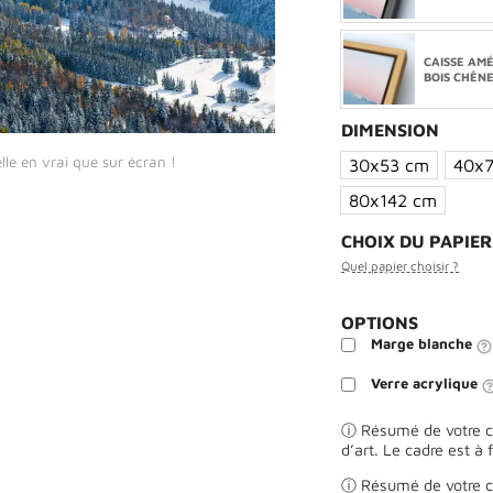
CAISSE AM
BOIS CHÊN
DIMENSION
lle en vrai que sur écran !
30x53 cm
40x7
80x142 cm
CHOIX DU PAPIE
Quel papier choisir ?
OPTIONS
Marge blanche
Verre acrylique
ⓘ Résumé de votre ch
d’art. Le cadre est à 
ⓘ Résumé de votre ch