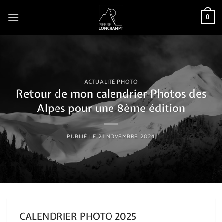
Passer
0
au
contenu
ACTUALITÉ PHOTO
Retour de mon calendrier Photos des
Alpes pour une 8ème édition
PUBLIÉ LE
21 NOVEMBRE 2024
CALENDRIER PHOTO 2025