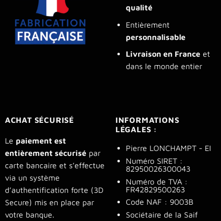
qualité
Entièrement
personnalisable
Livraison en France
et
dans le monde entier
ACHAT SÉCURISÉ
INFORMATIONS
LÉGALES :
Le
paiement est
Pierre LONCHAMPT - EI
entièrement sécurisé
par
Numéro SIRET :
carte bancaire et s’effectue
82950026300043
via un système
Numéro de TVA :
FR42829500263
d’authentification forte (3D
Code NAF : 9003B
Secure) mis en place par
Sociétaire de la Saif
votre banque.