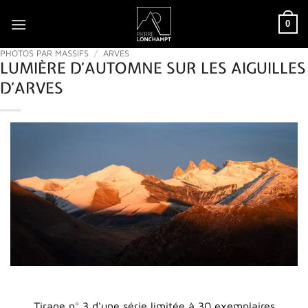
Passer
0
au
contenu
PHOTOS PAR MASSIFS
/
ARVES
LUMIÈRE D’AUTOMNE SUR LES AIGUILLES
D’ARVES
Tirage n° 3 d'une série limitée à 30 exemplaires