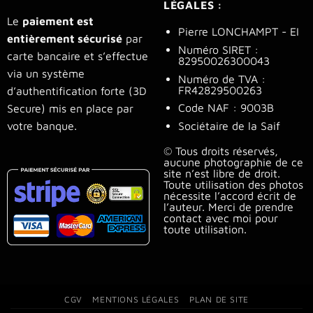
LÉGALES :
Le
paiement est
Pierre LONCHAMPT - EI
entièrement sécurisé
par
Numéro SIRET :
carte bancaire et s’effectue
82950026300043
via un système
Numéro de TVA :
FR42829500263
d’authentification forte (3D
Code NAF : 9003B
Secure) mis en place par
Sociétaire de la Saif
votre banque.
© Tous droits réservés,
aucune photographie de ce
site n’est libre de droit.
Toute utilisation des photos
nécessite l’accord écrit de
l’auteur. Merci de prendre
contact avec moi pour
toute utilisation.
CGV
MENTIONS LÉGALES
PLAN DE SITE